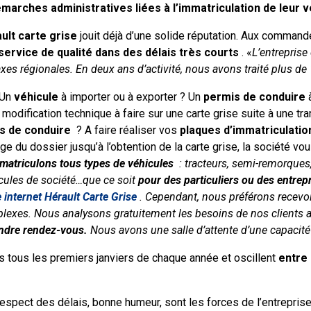
marches administratives liées à l’immatriculation de leur v
ult carte grise
jouit déjà d’une solide réputation. Aux commande
service de qualité dans des délais très courts
. «
L’entreprise
taxes régionales. En deux ans d’activité, nous avons traité plus d
Un
véhicule
à importer ou à exporter ? Un
permis de conduire
à
modification technique à faire sur une carte grise suite à une tr
s de conduire
? A faire réaliser vos
plaques d’immatriculatio
ge du dossier jusqu’à l’obtention de la carte grise, la société v
matriculons tous types de véhicules
: tracteurs, semi-remorques
icules de société…que ce soit
pour des particuliers ou des entrep
e internet Hérault Carte Grise
. Cependant, nous préférons recevoir
mplexes. Nous analysons gratuitement les besoins de nos clients af
endre rendez-vous.
Nous avons une salle d’attente d’une capacité
s tous les premiers janviers de chaque année et oscillent
entre 
 respect des délais, bonne humeur, sont les forces de l’entrepris