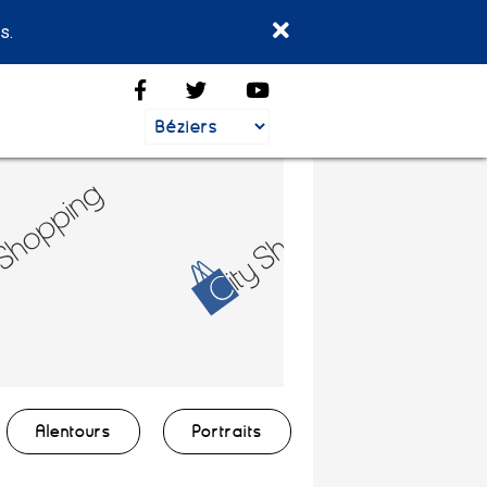
s.
Alentours
Portraits