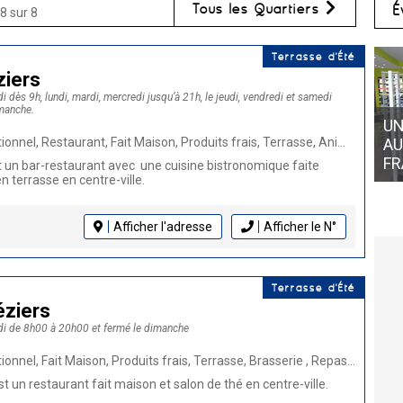
Tous les Quartiers
É
8 sur 8
Terrasse d'Été
ziers
 dès 9h, lundi, mardi, mercredi jusqu’à 21h, le jeudi, vendredi et samedi
imanche.
UN
urant, Fait Maison, Produits frais, Terrasse, Animaux bienvenus, Salon de thé, Cuisine française, Burger
AU
FR
t un bar-restaurant avec une cuisine bistronomique faite
n terrasse en centre-ville.
Afficher l'adresse
Afficher le N°
Terrasse d'Été
éziers
di de 8h00 à 20h00 et fermé le dimanche
son, Produits frais, Terrasse, Brasserie , Repas de groupe, Animaux bienvenus, Salon de thé, Cuisine française, Burger
st un restaurant fait maison et salon de thé en centre-ville.