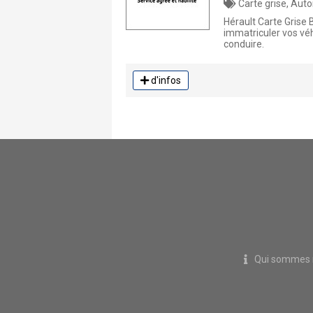
Carte grise, Auto
Hérault Carte Grise 
immatriculer vos vé
conduire.
d'infos
Qui sommes 