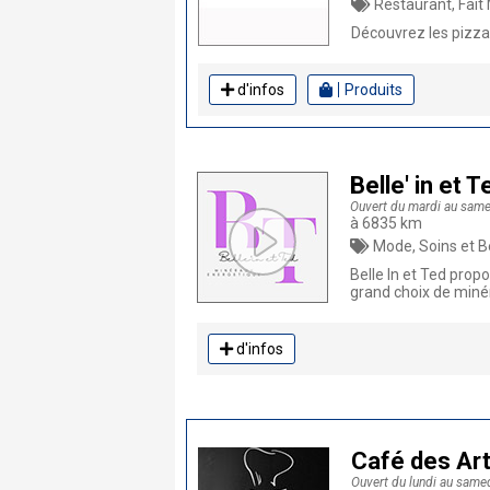
Restaurant, Fait Maison,
Découvrez les pizzas
d'infos
Produits
Belle' in et 
Ouvert du mardi au same
à 6835 km
Mode, Soins et Beauté, Santé, Luxe
Belle In et Ted propo
grand choix de minér
d'infos
Café des Art
Ouvert du lundi au samed