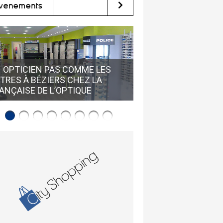
vènements
 OPTICIEN PAS COMME LES
TRES À BÉZIERS CHEZ LA
NOUVELLE COLLECT
ANÇAISE DE L’OPTIQUE
BOSS CHEZ ALEXAND