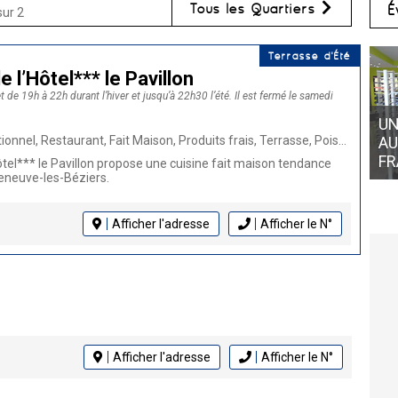
Tous les Quartiers
É
sur 2
Terrasse d'Été
 l’Hôtel*** le Pavillon
de 19h à 22h durant l’hiver et jusqu’à 22h30 l’été. Il est fermé le samedi
UN
 Fait Maison, Produits frais, Terrasse, Poissons et coquillages, Repas de groupe, Animaux bienvenus, Cuisine française, Burger
AU
FR
ôtel*** le Pavillon propose une cuisine fait maison tendance
leneuve-les-Béziers.
Afficher l'adresse
Afficher le N°
Afficher l'adresse
Afficher le N°