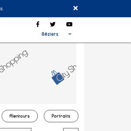
s.
Alentours
Portraits