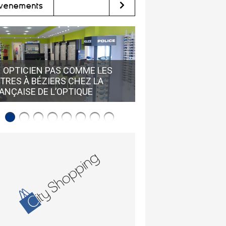
vènements
 OPTICIEN PAS COMME LES
TRES À BÉZIERS CHEZ LA
NOUVELLE COLLECT
ANÇAISE DE L’OPTIQUE
BOSS CHEZ ALEXAND