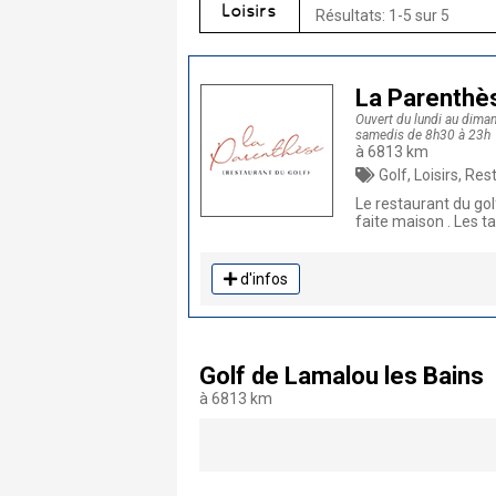
Loisirs
Résultats: 1-5 sur 5
La Parenthè
Ouvert du lundi au diman
samedis de 8h30 à 23h
à 6813 km
Golf, Loisirs, Restaurant traditi
Le restaurant du go
faite maison . Les t
d'infos
Golf de Lamalou les Bains
à 6813 km