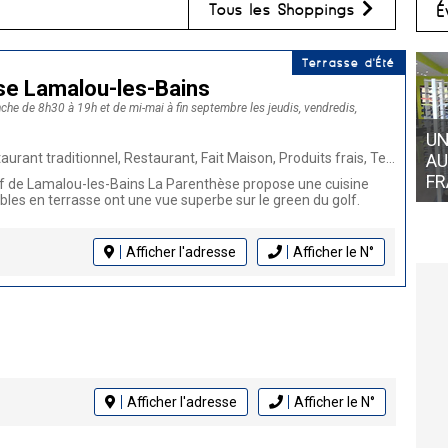
Tous les Shoppings
É
Terrasse d'Été
se Lamalou-les-Bains
che de 8h30 à 19h et de mi-mai à fin septembre les jeudis, vendredis,
UN
onnel, Restaurant, Fait Maison, Produits frais, Terrasse, Poissons et coquillages, Cuisine française, Burger, Grillades
AU
FR
lf de Lamalou-les-Bains La Parenthèse propose une cuisine
ables en terrasse ont une vue superbe sur le green du golf.
Afficher l'adresse
Afficher le N°
Afficher l'adresse
Afficher le N°