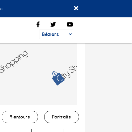
s.
Alentours
Portraits