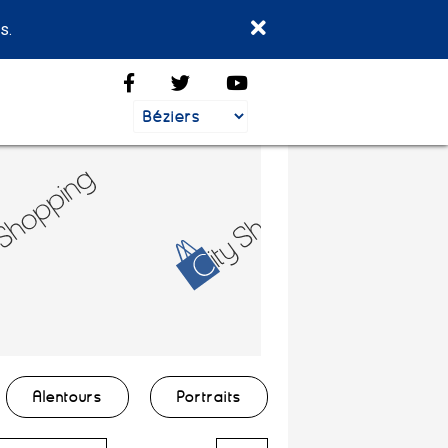
s.
Alentours
Portraits