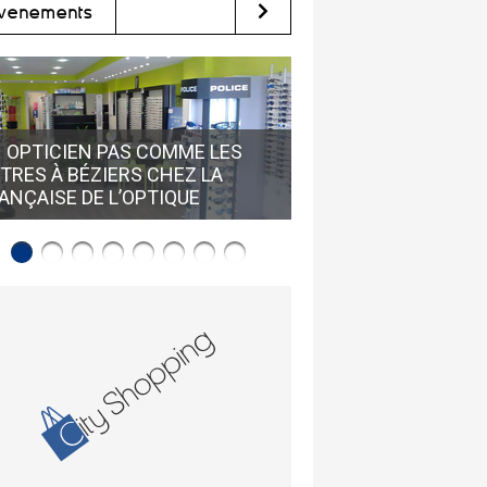
vènements
 OPTICIEN PAS COMME LES
TRES À BÉZIERS CHEZ LA
NOUVELLE COLLECT
ANÇAISE DE L’OPTIQUE
BOSS CHEZ ALEXAND