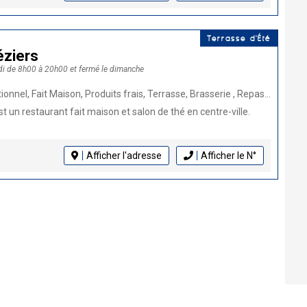
Terrasse d'Été
éziers
di de 8h00 à 20h00 et fermé le dimanche
son, Produits frais, Terrasse, Brasserie , Repas de groupe, Animaux bienvenus, Salon de thé, Cuisine française, Burger
st un restaurant fait maison et salon de thé en centre-ville.
Afficher l'adresse
Afficher le N°