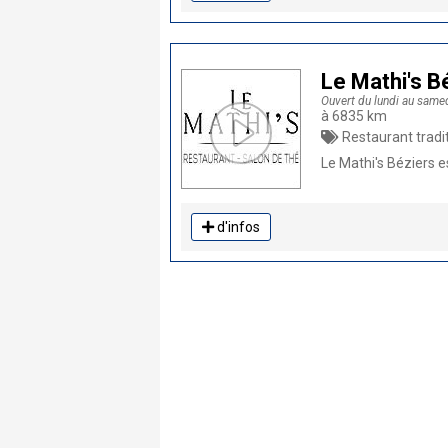
Le Mathi's B
Ouvert du lundi au same
à 6835 km
Restaurant traditionnel, Fait Mai
Le Mathi's Béziers e
d'infos