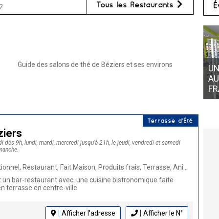
Tous les Restaurants
É
2
Guide des salons de thé de Béziers et ses environs
UN
AU
FR
Terrasse d'Été
ziers
 dès 9h, lundi, mardi, mercredi jusqu’à 21h, le jeudi, vendredi et samedi
imanche.
urant, Fait Maison, Produits frais, Terrasse, Animaux bienvenus, Salon de thé, Cuisine française, Burger
t un bar-restaurant avec une cuisine bistronomique faite
n terrasse en centre-ville.
Afficher l'adresse
Afficher le N°